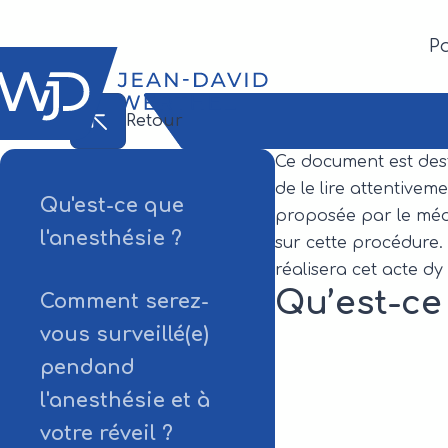
P
Retour
Ce document est dest
de le lire attentive
Qu'est-ce que
proposée par le méd
l'anesthésie ?
sur cette procédure. 
réalisera cet acte d
Qu’est-ce
Comment serez-
vous surveillé(e)
pendand
l'anesthésie et à
votre réveil ?