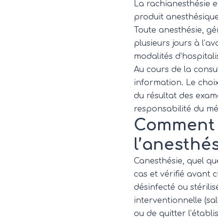
La rachianesthésie et
produit anesthésique 
Toute anesthésie, gé
plusieurs jours à l’a
modalités d’hospital
Au cours de la consult
information. Le choi
du résultat des exam
responsabilité du mé
Comment s
l’anesthés
Canesthésie, quel qu
cas et vérifié avant 
désinfecté ou stérili
interventionnelle (sa
ou de quitter l’établ