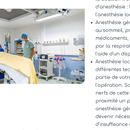
d’anesthésie :
l’anesthésie l
Anesthésie gé
au sommeil, pr
médicaments, 
par la respira
l’aide d’un dis
Anesthésie lo
différentes te
partie de votr
l’opération. S
nerfs de cette 
proximité un p
anesthésie gé
devenir néces
d’insuffisance