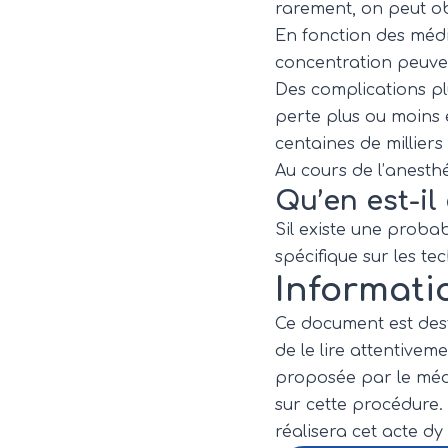
rarement, on peut obs
En fonction des médi
concentration peuven
Des complications p
perte plus ou moins 
centaines de millier
Au cours de l’anesth
Qu’en est-il
Sil existe une proba
spécifique sur les te
Informati
Ce document est dest
de le lire attentive
proposée par le méd
sur cette procédure. 
réalisera cet acte d