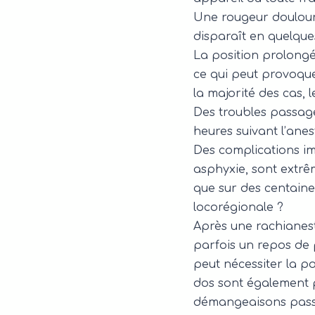
Une rougeur douloureu
disparaît en quelques
La position prolongé
ce qui peut provoque
la majorité des cas, 
Des troubles passage
heures suivant l’anes
Des complications im
asphyxie, sont extrê
que sur des centaines
locorégionale ?
Après une rachianest
parfois un repos de p
peut nécessiter la p
dos sont également p
démangeaisons passag