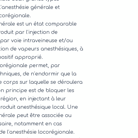
 l’anesthésie générale et
ocorégionale.
nérale est un état comparable
oduit par l’injection de
par voie intraveineuse et/ou
tion de vapeurs anesthésiques, à
positif approprié.
corégionale permet, par
chniques, de n’endormir que la
e corps sur laquelle se déroulera
on principe est de bloquer les
région, en injectant à leur
roduit anesthésique local. Une
nérale peut être associée ou
saire, notamment en cas
 de l’anesthésie locorégionale.