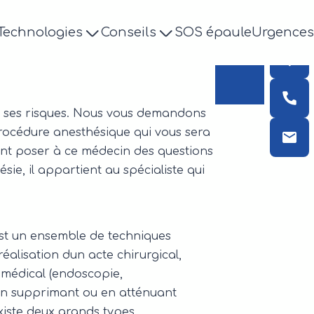
RDV
Technologies
Conseils
SOS épaule
Urgences
ésie
et ses risques. Nous vous demandons
procédure anesthésique qui vous sera
nt poser à ce médecin des questions
ésie, il appartient au spécialiste qui
est un ensemble de techniques
réalisation dun acte chirurgical,
 médical (endoscopie,
 en supprimant ou en atténuant
 existe deux grands types