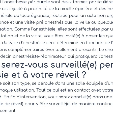
 l’anesthésie péridurale sont deux formes particulière
est injecté à proximité de la moelle épinière et des nerf
nérale ou locorégionale, réalisée pour un acte non urg
vance et une visite pré anesthésique, la veille ou quelq
isation. Comme l’anesthésie, elles sont effectuées par
ation et de la visite, vous êtes invité(e) à poser les q
x du type d’anesthésie sera déterminé en fonction de l’
ens complémentaires éventuellement prescrits. Le choix 
decin anesthésiste-réanimateur qui pratiquera l’anest
erez-vous surveillé(e) p
ie et à votre réveil ?
e soit son type, se déroule dans une salle équipée d’u
chaque utilisation. Tout ce qui est en contact avec votr
sé. En fin d’intervention, vous serez conduit(e) dans une
lle de réveil) pour y être surveillé(e) de manière con
issement.