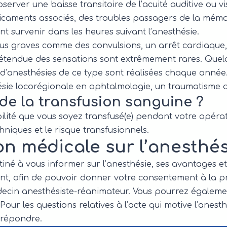
erver une baisse transitoire de l’acuité auditive ou vis
caments associés, des troubles passagers de la mémoi
t survenir dans les heures suivant l’anesthésie.
lus graves comme des convulsions, un arrêt cardiaque
étendue des sensations sont extrêmement rares. Quelq
s d’anesthésies de ce type sont réalisées chaque année
ésie locorégionale en ophtalmologie, un traumatisme d
 de la transfusion sanguine ?
bilité que vous soyez transfusé(e) pendant votre opéra
chniques et le risque transfusionnels.
on médicale sur l’anesthés
iné à vous informer sur l’anesthésie, ses avantages 
ment, afin de pouvoir donner votre consentement à la 
ecin anesthésiste-réanimateur. Vous pourrez égaleme
Pour les questions relatives à l’acte qui motive l’anesth
y répondre.